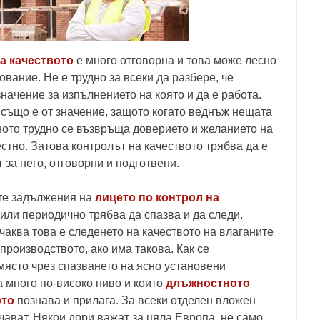
а качеството
е много отговорна и това може лесно
ование. Не е трудно за всеки да разбере, че
значение за изпълнението на която и да е работа.
 също е от значение, защото когато веднъж нещата
ното трудно се възвръща доверието и желанието на
стно. Затова контролът на качеството трябва да е
т за него, отговорни и подготвени.
е задължения на
лицето по контрол на
или периодично трябва да спазва и да следи.
чаква това е следенето на качеството на влаганите
производството, ако има такова. Как се
ясто чрез спазването на ясно установени
а много по-високо ниво и които
длъжностното
ото
познава и прилага. За всеки отделен вложен
чават. Някои дори важат за цяла Европа, не само