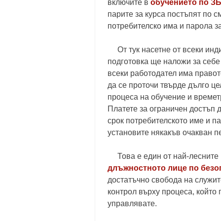
включите в
обучението по З
парите за курса постъпят по с
потребителско има и парола за
От тук насетне от всеки инди
подготовка ще наложи за себе 
всеки работодател има правот
да се проточи твърде дълго це
процеса на обучение и времетр
Платете за ограничен достъп д
срок потребителското име и па
установите някакъв очакван п
Това е един от най-лесните и
длъжностното лице по безоп
достатъчно свобода на служите
контрол върху процеса, който 
управлявате.