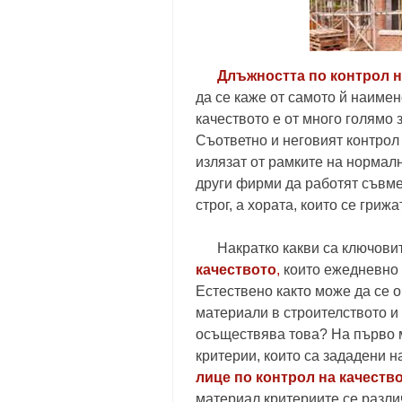
Длъжността по контрол н
да се каже от самото й наимен
качеството е от много голямо 
Съответно и неговият контрол
излязат от рамките на нормал
други фирми да работят съвме
строг, а хората, които се грижа
Накратко какви са ключовит
качеството
,
които ежедневно 
Естествено както може да се о
материали в строителството и 
осъществява това? На първо м
критерии, които са зададени н
лице по контрол на качеств
материал критериите се разли