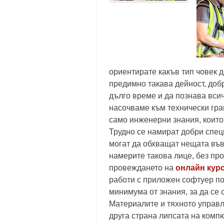
ориентирате какъв тип човек д
предимно такава дейност, добр
дълго време и да познава вси
насочваме към технически грам
само инженерни знания, които 
Трудно се намират добри спец
могат да обхващат нещата във 
намерите такова лице, без пр
провеждането на
онлайн кур
работи с приложен софтуер п
минимума от знания, за да се 
Материалите и тяхното управл
друга страна липсата на комп