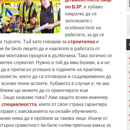
по БЗР
, е хубаво
накратко да се
запознаете с
особеностите на
работата, за да се
а търсите. Тъй като говорим за
строителна
и
е би било лицето да е навлязло в работата от
чки монтажни процеси в дълбочина. Така логично се
отен служител. Нужно е той да има базови, а и не
да е прилагал успешно в годините на практика.
иалисти, които да са отговорни и същевременно да
всички техни аспекти. Хубавото в случая е, че ако
облеми ще можете да го ориентирате към
с
. Защо казваме това? Ами защото всеки инженер
о
специалността
, което от своя страна гарантира
справи с изискванията на онлайн обучението.
ение няма да е проблем за такова лице. Иначе от
ютърна грамотност би било голям препъни камък за