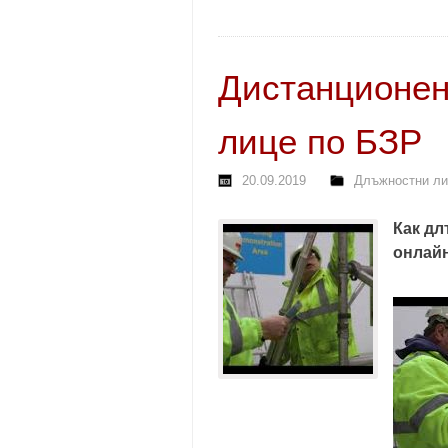
Дистанционен
лице по БЗР
20.09.2019
Длъжностни ли
Как дл
онлай