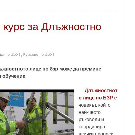
 курс за Длъжностно
,
ца по ЗБУТ
Курсове по ЗБУТ
ъжностното лице по бзр може да премине
н обучение
Длъжностнот
о лице по БЗР
е
човекът, който
най-често
ръководи и
координира
всички процеси