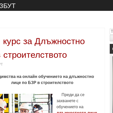
 ЗБУТ
Т
 курс за Длъжностно
 строителството
УТ
имства на онлайн обучението на длъжностно
лице по БЗР в строителството
Преди да се
захванете с
обучението на
длъжностното лице