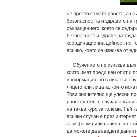
не просто самата работа, а най
безопасността и здравето на т
съкращението, което се съдър
безопасност и здраве на труда
координационна дейност, но т
всичко, което се изисква от ед
Обучението не изисква дълго
които имат предишен опит и п
информация, но в никакъв слу
лицето или лицата, които иска
Това значително ще улесни пр
работодател, в случая органи
на такъв курс за големи. Тъй 
всички случаи е през интерне
тази форма или начина, по кой
да можете да въведете данните