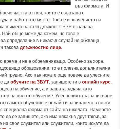
във фирмата. И
-вече частта от нея, която е свързана с
руда и работното място. Това е и значението на
жа в името на тази длъжност. БЗР означава
. Най-общо може да кажем, че това е
ова определение в никакъв случай не обхваща
ин такова
длъжностно лице
.
 време и не е обременяващо. Особено за хора,
одходящо образование, то е полезна допълнителна
чай трудно. Ако пък искате още повече да улесните
те да
обучите на ЗБУТ
, запишете ги в
онлайн курс
.
оцеса на обучение, а и вашата задача като
затор на цялото обучение. Улесненията за записване
като самото обучение е онлайн и запиването в почти
т с специална форма от сайта на школата. Намерете
то да се запишете, ако има някакъв друг такъв, за
 на своя служител или служители, които искате да