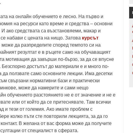
.
 на онлайн обучението е лесно. На първо и
номия на ресурси като време и средства – основни
 И ако средствата са възстановяеми, макар и
 се набави с цената на нищо. Затова
курсът
о може да разпределите според темпото си на
райният резултат е в ръцете само на обучаващият
та мотивация да завърши по-бързо, за да се впусне
 Безспорно достъпът до материали е и много по-
а да ползвате само основните лекции. Има десетки
 към свързани нормативни бази и практически
линкове, може да намерите и сами нещо
йн обучението разстоянието не е от значение и не е
явате или от който да се притеснявате. Там всички
ад и тези от големия. Ако имате проблем с
ере колко пъти сте повторили лекцията, за да го
 контакт. В желана от вас форма може да получите
нсултации от специалист в сферата.