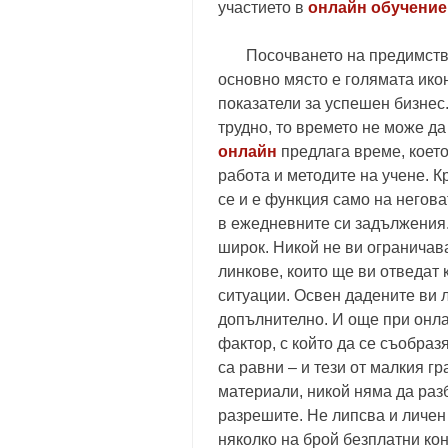
участието в
онлайн обучение
Посочването на предимствата
основно място е голямата ико
показатели за успешен бизнес.
трудно, то времето не може да
онлайн
предлага време, коет
работа и методите на учене. К
се и е функция само на негова
в ежедневните си задължения.
широк. Никой не ви ограничав
линкове, които ще ви отведат
ситуации. Освен дадените ви 
допълнително. И още при онла
фактор, с който да се съобраз
са равни – и тези от малкия гр
материали, никой няма да разб
разрешите. Не липсва и личен
няколко на брой безплатни ко