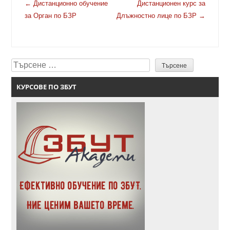
Навигация
←
Дистанционно обучение
Дистанционен курс за
в
за Орган по БЗР
Длъжностно лице по БЗР
→
публикациите
Търсене
КУРСОВЕ ПО ЗБУТ