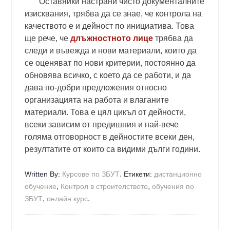
Оставяйки настрани чисто документалните
изисквания, трябва да се знае, че
контрола на
качеството е и дейност по инициатива. Това
ще рече, че
длъжностното лице
трябва да
следи и въвежда и нови материали, които да
се оценяват по нови критерии, постоянно да
обновява всичко, с което да се работи, и да
дава по-добри предложения относно
организацията на работа и влаганите
материали. Това е цял цикъл от дейности,
всеки зависим от предишния и най-вече
голяма отговорност в дейностите всеки ден,
резултатите от които са видими дълги години.
.
Written By:
Курсове по ЗБУТ
Етикети:
дистанционно
,
,
обучение
Контрол в строителството
обучения по
,
.
ЗБУТ
онлайн курс