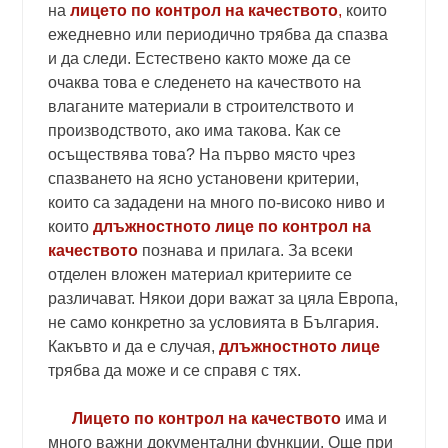
на
лицето по контрол на качеството
,
които
ежедневно или периодично трябва да спазва
и да следи. Естествено както може да се
очаква това е следенето на качеството на
влаганите материали в строителството и
производството, ако има такова. Как се
осъществява това? На първо място чрез
спазването на ясно установени критерии,
които са зададени на много по-високо ниво и
които
длъжностното лице по контрол на
качеството
познава и прилага. За всеки
отделен вложен материал критериите се
различават. Някои дори важат за цяла Европа,
не само конкретно за условията в България.
Какъвто и да е случая,
длъжностното лице
трябва да може и се справя с тях.
Лицето по контрол на качеството
има и
много важни документални функции. Още при