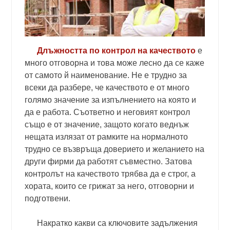
Длъжността по контрол на качеството
е
много отговорна и това може лесно да се каже
от самото й наименование. Не е трудно за
всеки да разбере, че качеството е от много
голямо значение за изпълнението на която и
да е работа. Съответно и неговият контрол
също е от значение, защото когато веднъж
нещата излязат от рамките на нормалното
трудно се възвръща доверието и желанието на
други фирми да работят съвместно. Затова
контролът на качеството трябва да е строг, а
хората, които се грижат за него, отговорни и
подготвени.
Накратко какви са ключовите задължения