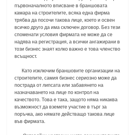
първоначалното вписване в браншовата
камара на строителите, всяка една фирма
трябва да посочи такова лице, което и освен
всичко друго да има сключен договор. Без тези
споменати условия фирмата не може да се
надява на регистрация, а всички ангажирани в
този бизнес знаят колко важно е това членство
всъщност.
Като изключим браншовите организации на
строителите, самия бизнес сериозно може да
пострада от липсата или забавянето на
назначаването на
лице по контрол на
качеството. Това е така, защото няма никаква
възможност да вземете участие в търг за
поръчка, ако нямате действащо такова лице
във фирмата.