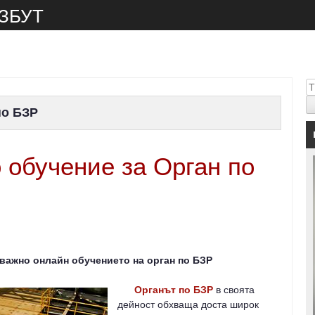
 ЗБУТ
Т
по БЗР
 обучение за Орган по
важно онлайн обучението на орган по БЗР
Органът по БЗР
в своята
дейност обхваща доста широк