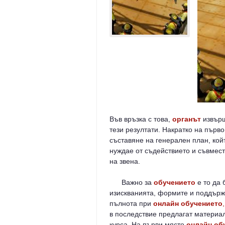
Във връзка с това,
органът
извърш
тези резултати. Накратко на първ
съставяне на генерален план, кой
нуждае от съдействието и съвмест
на звена.
Важно за
обучението
е то да
изискванията, формите и поддържа
пълнота при
онлайн обучението
,
в последствие предлагат материал
курса. На първи място
онлайн об