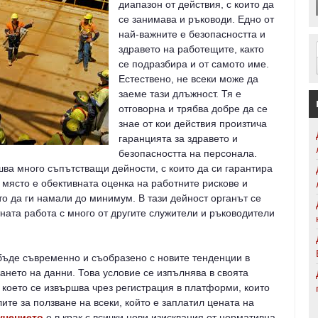
диапазон от действия, с които да
се занимава и ръководи. Едно от
най-важните е безопасността и
здравето на работещите, както
се подразбира и от самото име.
Естествено, не всеки може да
заеме тази длъжност. Тя е
отговорна и трябва добре да се
знае от кои действия произтича
гаранцията за здравето и
безопасността на персонала.
ва много съпътстващи дейности, с които да си гарантира
о място е обективната оценка на работните рискове и
то да ги намали до минимум. В тази дейност органът се
ната работа с много от другите служители и ръководители
 бъде съвременно и съобразено с новите тенденции в
нето на данни. Това условие се изпълнява в своята
което се извършва чрез регистрация в платформи, които
ите за ползване на всеки, който е заплатил цената на
учението
е в крак с всички нови изисквания от нормативна