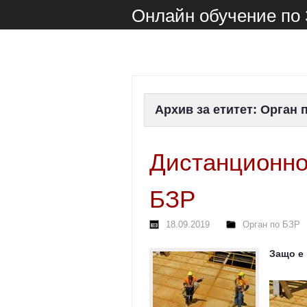
Онлайн обучение по
Архив за етитет:
Орган 
Дистанционно
БЗР
18.09.2019
Орган по БЗР
Защо е 