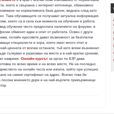
ота, което е свързана с интернет източници, обикновено
новяване на нормативната база данни, веднага след като
лно. Така обучаващите се получават актуална информация
ове, които са в сила към момента на обучение и работа.
 вид обучение често предполага наличието на форуми, в
фесии обменят идеи и опит от работата. Освен с други
кива, онлайн курсовете дават възможност за безплатни
аващи специалисти и хора, които имат много опит в
най-ценната от всички останали, тъй като всеки възникнал
де тълкуван и разискван на място и в най-кратки срокове,
ват навреме.
Онлайн курсът
за
орган по БЗР
дава
отовка по всяко време и на всяко място. Не на последно
димството на онлайн теста или изпита, който при успешно
ане на самия сертификат на адрес. Всичко това би
га посока мнението дори и на най-върлите привърженици
ктор.