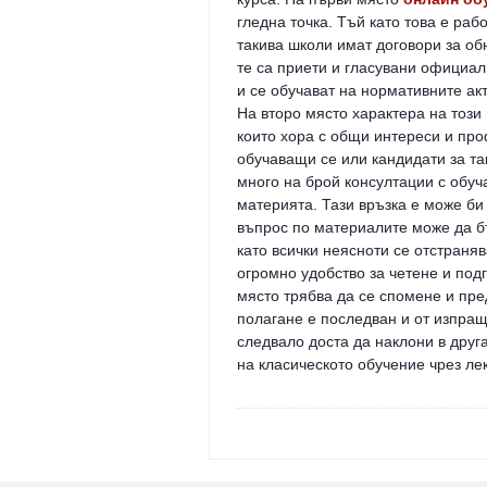
гледна точка. Тъй като това е раб
такива школи имат договори за об
те са приети и гласувани официа
и се обучават на нормативните акт
На второ място характера на този
които хора с общи интереси и про
обучаващи се или кандидати за та
много на брой консултации с обуч
материята. Тази връзка е може би 
въпрос по материалите може да бъ
като всички неясноти се отстраня
огромно удобство за четене и подг
място трябва да се спомене и пре
полагане е последван и от изпращ
следвало доста да наклони в дру
на класическото обучение чрез ле